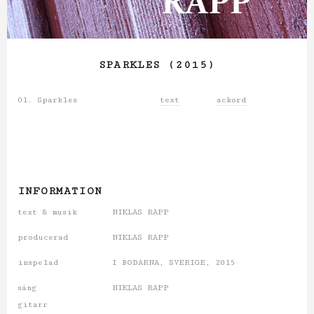
SPARKLES (2015)
01. Sparkles
text
ackord
INFORMATION
text & musik
NIKLAS RAPP
producerad
NIKLAS RAPP
inspelad
I BODARNA, SVERIGE, 2015
sång
NIKLAS RAPP
gitarr